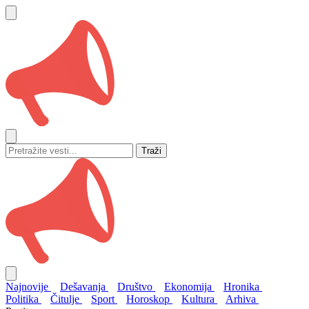
Traži
Najnovije
Dešavanja
Društvo
Ekonomija
Hronika
Politika
Čitulje
Sport
Horoskop
Kultura
Arhiva