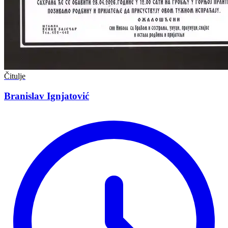
Čitulje
Branislav Ignjatović