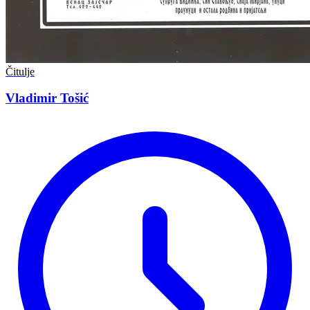
Čitulje
Vladimir Tošić