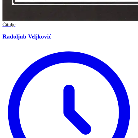
Čitulje
Radoljub Veljković