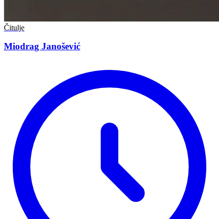
Čitulje
Miodrag Janošević