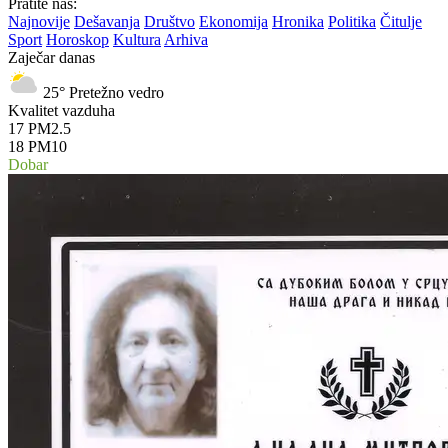
Pratite nas:
Najnovije
Dešavanja
Društvo
Ekonomija
Hronika
Politika
Čitulje
Sport
Horoskop
Kultura
Arhiva
Zaječar danas
25°
Pretežno vedro
Kvalitet vazduha
17
PM2.5
18
PM10
Dobar