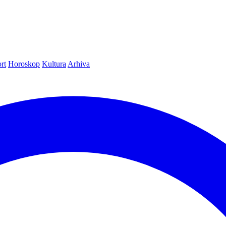
rt
Horoskop
Kultura
Arhiva