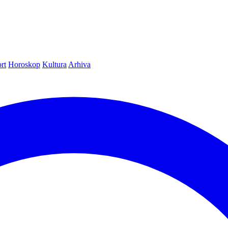
rt
Horoskop
Kultura
Arhiva