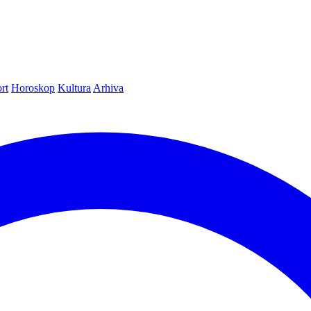
rt
Horoskop
Kultura
Arhiva