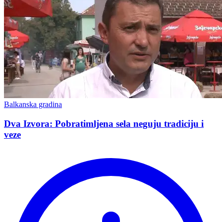
Balkanska gradina
Dva Izvora: Pobratimljena sela neguju tradiciju i
veze