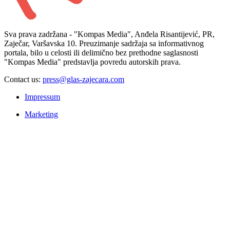
Sva prava zadržana - "Kompas Media", Anđela Risantijević, PR,
Zaječar, Varšavska 10. Preuzimanje sadržaja sa informativnog
portala, bilo u celosti ili delimično bez prethodne saglasnosti
"Kompas Media" predstavlja povredu autorskih prava.
Contact us:
press@glas-zajecara.com
Impressum
Marketing