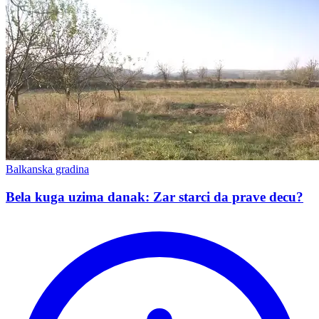
Balkanska gradina
Bela kuga uzima danak: Zar starci da prave decu?