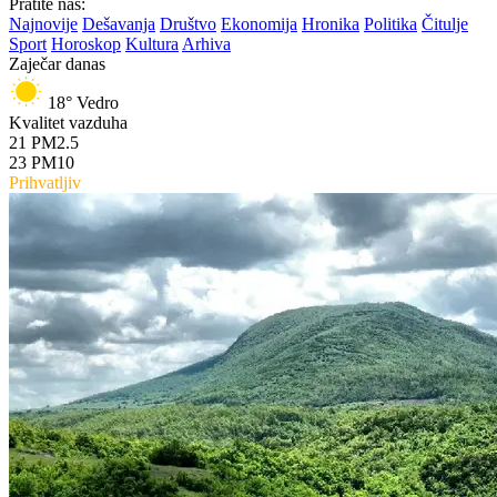
Pratite nas:
Najnovije
Dešavanja
Društvo
Ekonomija
Hronika
Politika
Čitulje
Sport
Horoskop
Kultura
Arhiva
Zaječar danas
18°
Vedro
Kvalitet vazduha
21
PM2.5
23
PM10
Prihvatljiv