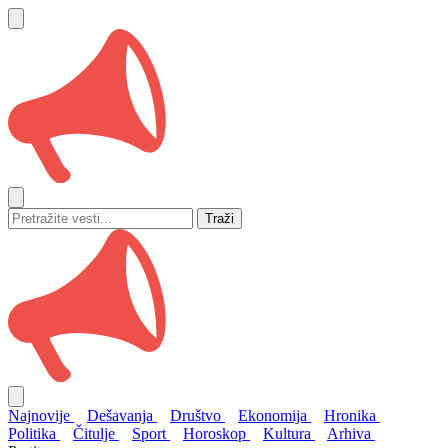
Traži
Najnovije
Dešavanja
Društvo
Ekonomija
Hronika
Politika
Čitulje
Sport
Horoskop
Kultura
Arhiva