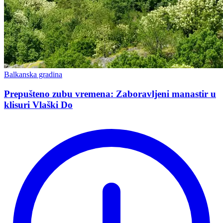
Balkanska gradina
Prepušteno zubu vremena: Zaboravljeni manastir u
klisuri Vlaški Do