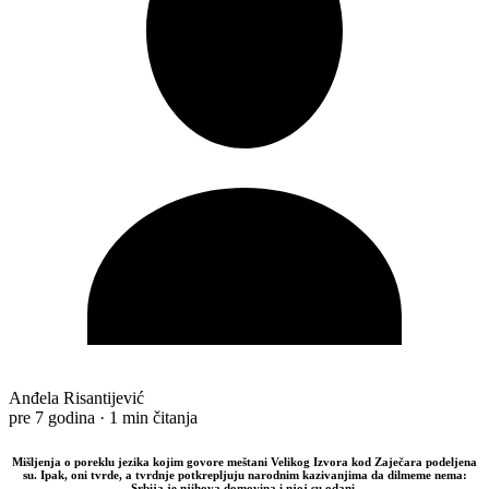
Anđela Risantijević
pre 7 godina
·
1 min čitanja
Mišljenja o poreklu jezika kojim govore meštani Velikog Izvora kod Zaječara podeljena
su. Ipak, oni tvrde, a tvrdnje potkrepljuju narodnim kazivanjima da dilmeme nema:
Srbija je njihova domovina i njoj su odani.