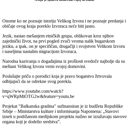
Onome ko ne poznaje istoriju Velikog Izvora i ne poznaje predanja i
običaje ovog kraja poreklo Izvoraca neće biti jasno.
Jezik, nastao mešanjem etničkih grupa, oblikovan kroz njihov
zajednički život, na prvi pogled zvuči veoma nalik bugarskom
jeziku, a ipak, on je specifičan, drugačiji i svojstven Velikom Izvoru
i naseljima nastalim migracijom Izvoraca.
Narodna kazivanja o događajima iz prošlosti svedoče najbolje da su
meštani Velikog Izvora verni svojoj domovini.
Poslušajte priču o porodici koja je pravo bogatstvo žrtvovala
odbijajući da se odrekne svog porekla.
https://www.youtube.com/watch?
v=qWRpMiOTG2w&feature=youtu.be
Projekat "Balkanska gradina" sufinansiran je iz budžeta Republike
Srbije – Ministarstva kulture i informisanja Napomena: „Stavovi
izneti u podržanom medijskom projektu nužno ne izražavaju stavove
organa koji je dodelio sredstva”.