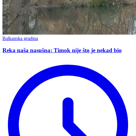
Balkanska gradina
Reka naša nasušna: Timok nije što je nekad bio