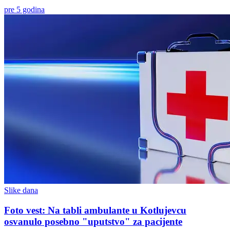
pre 5 godina
Slike dana
Foto vest: Na tabli ambulante u Kotlujevcu
osvanulo posebno "uputstvo" za pacijente