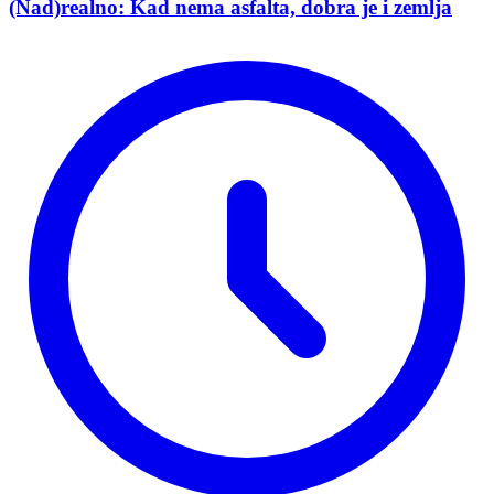
(Nad)realno: Kad nema asfalta, dobra je i zemlja