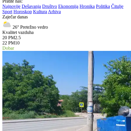
Pratite nas:
Najnovije
Dešavanja
Društvo
Ekonomija
Hronika
Politika
Čitulje
Sport
Horoskop
Kultura
Arhiva
Zaječar danas
26°
Pretežno vedro
Kvalitet vazduha
20
PM2.5
22
PM10
Dobar