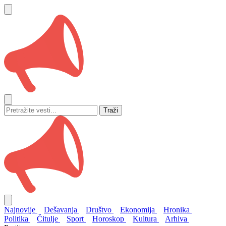
Traži
Najnovije
Dešavanja
Društvo
Ekonomija
Hronika
Politika
Čitulje
Sport
Horoskop
Kultura
Arhiva