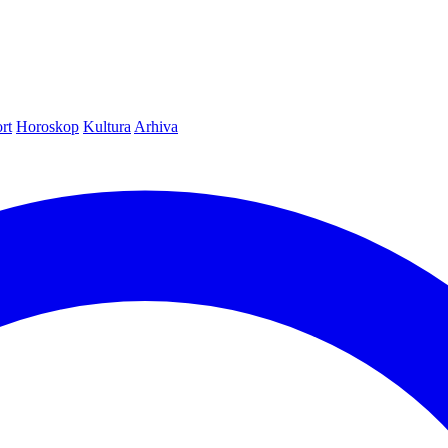
rt
Horoskop
Kultura
Arhiva