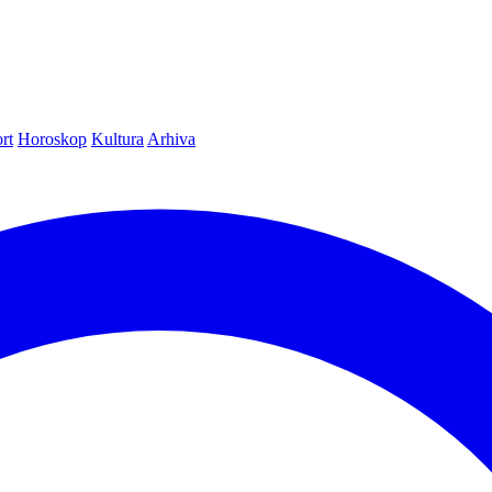
rt
Horoskop
Kultura
Arhiva