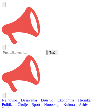
Traži
Najnovije
Dešavanja
Društvo
Ekonomija
Hronika
Politika
Čitulje
Sport
Horoskop
Kultura
Arhiva