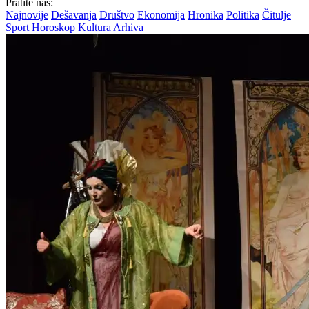
Pratite nas:
Najnovije
Dešavanja
Društvo
Ekonomija
Hronika
Politika
Čitulje
Sport
Horoskop
Kultura
Arhiva