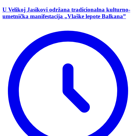
U Velikoj Jasikovi održana tradicionalna kulturno-
umetnička manifestacija „Vlaške lepote Balkana”