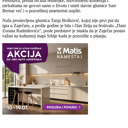
Predstava, prema rečima rediteljke, istovremeno komedija i
melodrama ne govori samo o životu i smrti slavne glumice Sare
Bernar već i o pozorišnoj umetnotsti uopšte.
Naša proslavljena glumica Tanja Bošković, kojoj nije prvi put da
igra u Zaječaru, a prošle godine je bila i član žirija na festivalu „Dani
Zorana Radmilovića”, posle predstave je istakla da je Zaječar postao
važan na kulturnoj mapi Srbije kada je pozorište u pitanju.