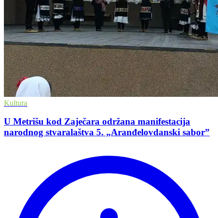
Kultura
U Metrišu kod Zaječara održana manifestacija
narodnog stvaralaštva 5. „Aranđelovdanski saborˮ