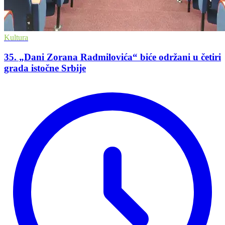
Kultura
35. „Dani Zorana Radmilovića“ biće održani u četiri
grada istočne Srbije