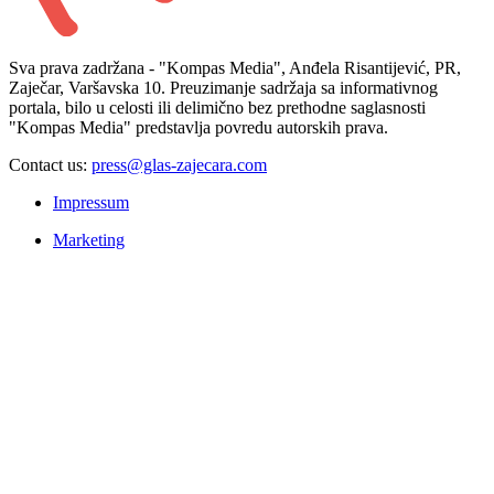
Sva prava zadržana - "Kompas Media", Anđela Risantijević, PR,
Zaječar, Varšavska 10. Preuzimanje sadržaja sa informativnog
portala, bilo u celosti ili delimično bez prethodne saglasnosti
"Kompas Media" predstavlja povredu autorskih prava.
Contact us:
press@glas-zajecara.com
Impressum
Marketing