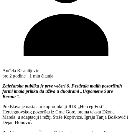
Anđela Risantijević
pre 2 godine
·
1 min čitanja
Zaječarska publika је prve večeri 6. Festivala malih pozorišnih
formi imala priliku da uživa u duodrami „Uspomene Sare
Bernar”.
Predstava je nastala u koprodukciji JUК „Herceg Fest” i
Hercegnovskog pozorišta iz Crne Gore, prema tekstu Džona
Marela, u adaptaciji i režiji Staše Кoprivice. Igraju Tanja Bošković i
Dejan Đonović.