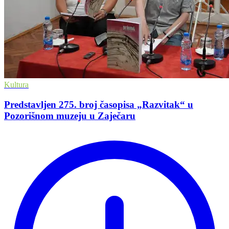
Kultura
Predstavljen 275. broj časopisa „Razvitak“ u
Pozorišnom muzeju u Zaječaru