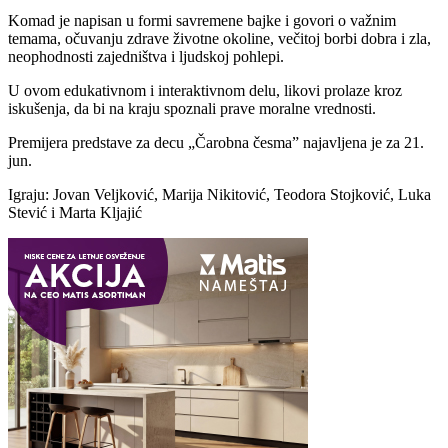
Komad je napisan u formi savremene bajke i govori o važnim
temama, očuvanju zdrave životne okoline, večitoj borbi dobra i zla,
neophodnosti zajedništva i ljudskoj pohlepi.
U ovom edukativnom i interaktivnom delu, likovi prolaze kroz
iskušenja, da bi na kraju spoznali prave moralne vrednosti.
Premijera predstave za decu „Čarobna česma” najavljena je za 21.
jun.
Igraju: Jovan Veljković, Marija Nikitović, Teodora Stojković, Luka
Stević i Marta Kljajić