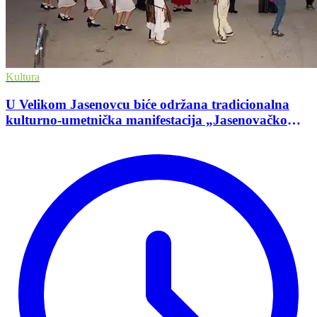
Kultura
U Velikom Jasenovcu biće održana tradicionalna
kulturno-umetnička manifestacija „Jasenovačko
leto”