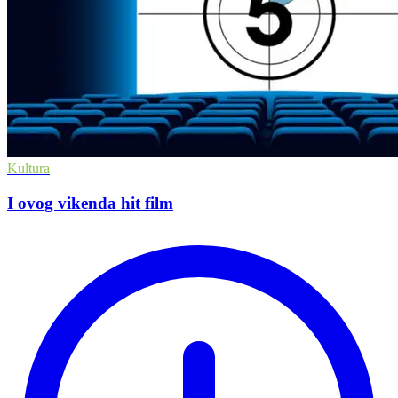
Kultura
I ovog vikenda hit film