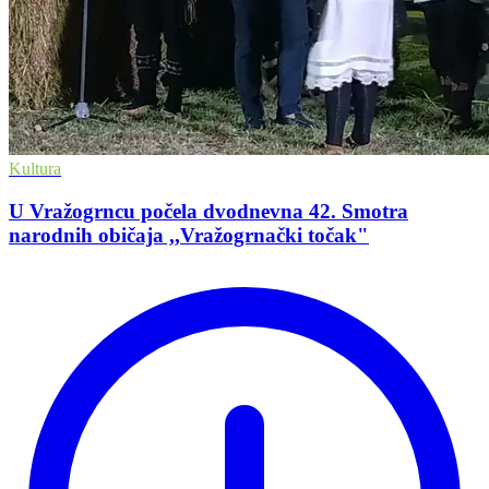
Kultura
U Vražogrncu počela dvodnevna 42. Smotra
narodnih običaja ,,Vražogrnački točak"