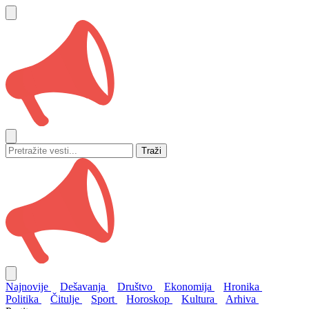
Traži
Najnovije
Dešavanja
Društvo
Ekonomija
Hronika
Politika
Čitulje
Sport
Horoskop
Kultura
Arhiva