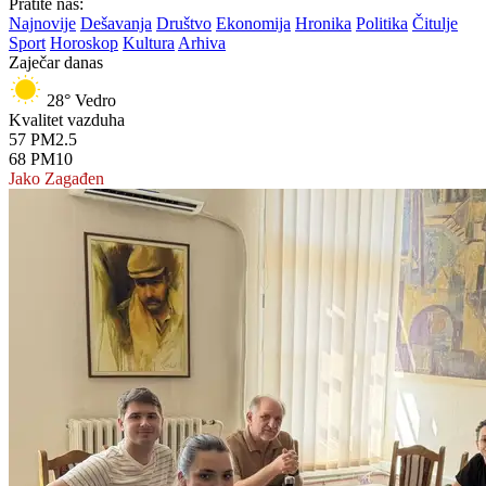
Pratite nas:
Najnovije
Dešavanja
Društvo
Ekonomija
Hronika
Politika
Čitulje
Sport
Horoskop
Kultura
Arhiva
Zaječar danas
28°
Vedro
Kvalitet vazduha
57
PM2.5
68
PM10
Jako Zagađen