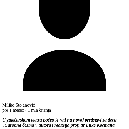
Miljko Stojanović
pre 1 mesec
·
1 min čitanja
U zaječarskom teatru počeo je rad na novoj predstavi za decu
„Čarobna česma”, autora i reditelja prof. dr Luke Kecmana.