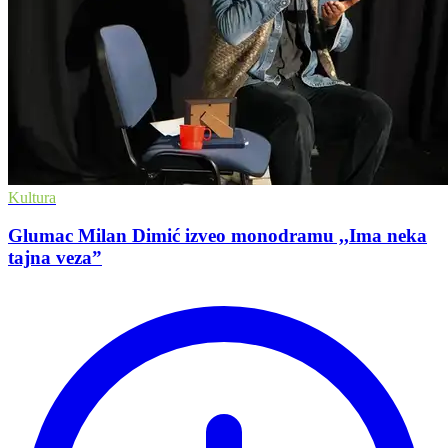
Kultura
Glumac Milan Dimić izveo monodramu ,,Ima neka
tajna veza”