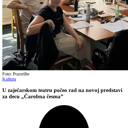
Foto: Pozorište
Kultura
U zaječarskom teatru počeo rad na novoj predstavi
za decu „Čarobna česma”