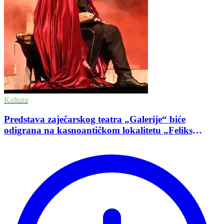
Kultura
Predstava zaječarskog teatra „Galerije“ biće
odigrana na kasnoantičkom lokalitetu „Feliks
Romulijana“