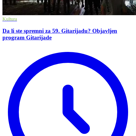
Kultura
Da li ste spremni za 59. Gitarijadu? Objavljen
program Gitarijade