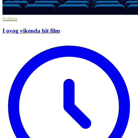
Kultura
I ovog vikenda hit film