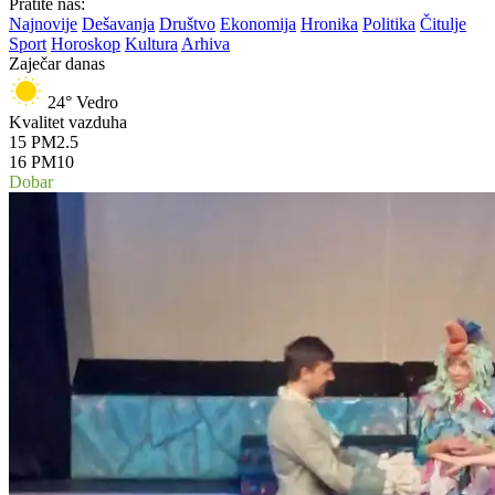
Pratite nas:
Najnovije
Dešavanja
Društvo
Ekonomija
Hronika
Politika
Čitulje
Sport
Horoskop
Kultura
Arhiva
Zaječar danas
24°
Vedro
Kvalitet vazduha
15
PM2.5
16
PM10
Dobar