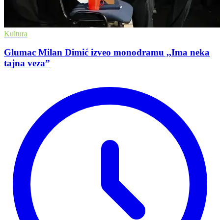
Kultura
Glumac Milan Dimić izveo monodramu ,,Ima neka
tajna veza”