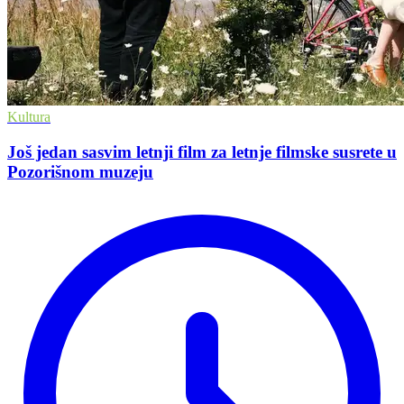
Kultura
Još jedan sasvim letnji film za letnje filmske susrete u
Pozorišnom muzeju