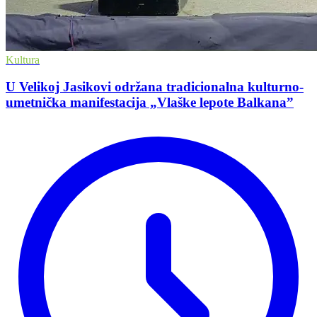
Kultura
U Velikoj Jasikovi održana tradicionalna kulturno-
umetnička manifestacija „Vlaške lepote Balkana”