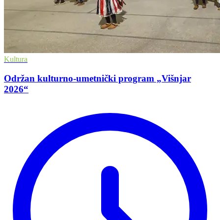
Kultura
Održan kulturno-umetnički program „Višnjar
2026“