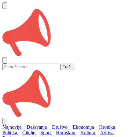
Traži
Najnovije
Dešavanja
Društvo
Ekonomija
Hronika
Politika
Čitulje
Sport
Horoskop
Kultura
Arhiva