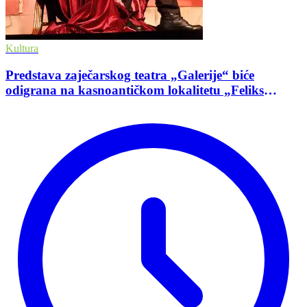
Kultura
Predstava zaječarskog teatra „Galerije“ biće
odigrana na kasnoantičkom lokalitetu „Feliks
Romulijana“