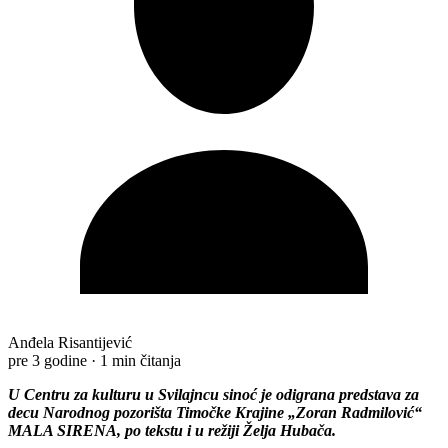
Anđela Risantijević
pre 3 godine
·
1 min čitanja
U Centru za kulturu u Svilajncu sinoć je odigrana predstava za
decu Narodnog pozorišta Timočke Krajine „Zoran Radmilović“
MALA SIRENA, po tekstu i u režiji Želja Hubača.