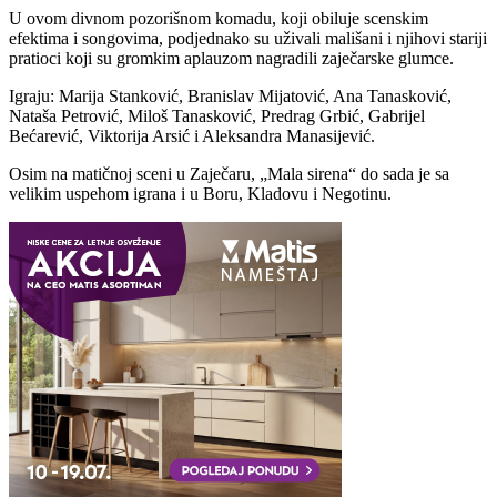
U ovom divnom pozorišnom komadu, koji obiluje scenskim
efektima i songovima, podjednako su uživali mališani i njihovi stariji
pratioci koji su gromkim aplauzom nagradili zaječarske glumce.
Igraju: Marija Stanković, Branislav Mijatović, Ana Tanasković,
Nataša Petrović, Miloš Tanasković, Predrag Grbić, Gabrijel
Bećarević, Viktorija Arsić i Aleksandra Manasijević.
Osim na matičnoj sceni u Zaječaru, „Mala sirena“ do sada je sa
velikim uspehom igrana i u Boru, Kladovu i Negotinu.