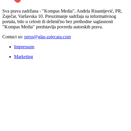
Sva prava zadržana - "Kompas Media", Anđela Risantijević, PR,
Zaječar, Varšavska 10. Preuzimanje sadržaja sa informativnog
portala, bilo u celosti ili delimično bez prethodne saglasnosti
"Kompas Media" predstavlja povredu autorskih prava.
Contact us:
press@glas-zajecara.com
Impressum
Marketing