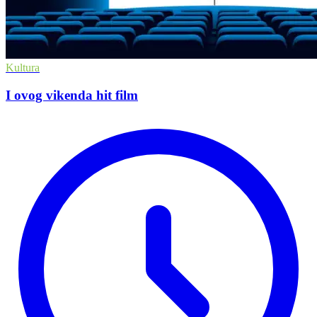
Kultura
I ovog vikenda hit film