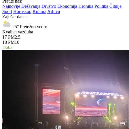
Pratite nas:
Najnovije
Dešavanja
Društvo
Ekonomija
Hronika
Politika
Čitulje
Sport
Horoskop
Kultura
Arhiva
Zaječar danas
25°
Pretežno vedro
Kvalitet vazduha
17
PM2.5
18
PM10
Dobar