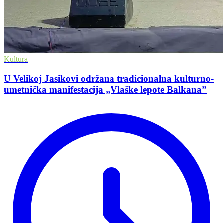
Kultura
U Velikoj Jasikovi održana tradicionalna kulturno-
umetnička manifestacija „Vlaške lepote Balkana”