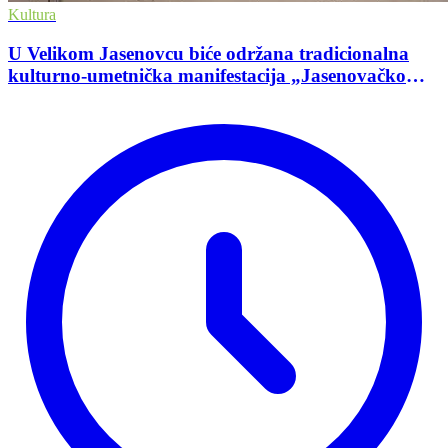
Kultura
U Velikom Jasenovcu biće održana tradicionalna
kulturno-umetnička manifestacija „Jasenovačko
leto”