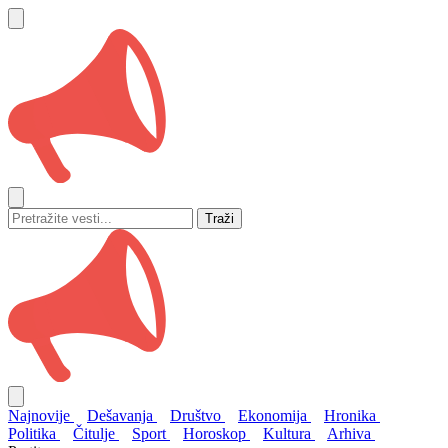
Traži
Najnovije
Dešavanja
Društvo
Ekonomija
Hronika
Politika
Čitulje
Sport
Horoskop
Kultura
Arhiva