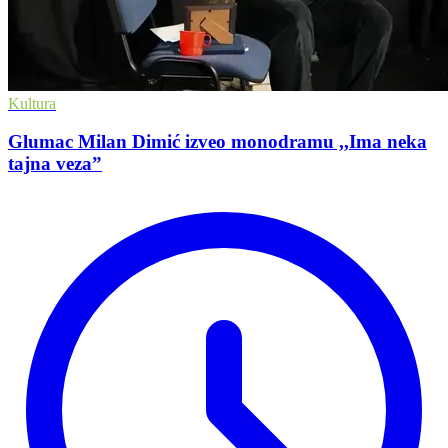
Kultura
Glumac Milan Dimić izveo monodramu ,,Ima neka
tajna veza”