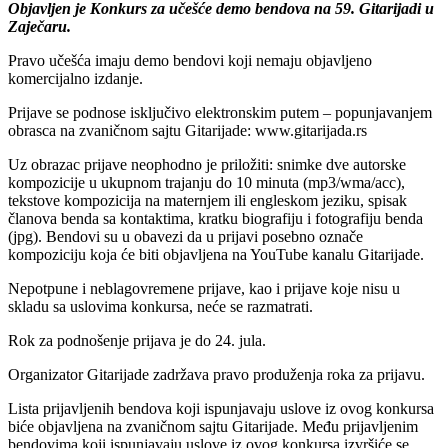
Objavljen je Konkurs za učešće demo bendova na 59. Gitarijadi u
Zaječaru.
Pravo učešća imaju demo bendovi koji nemaju objavljeno
komercijalno izdanje.
Prijave se podnose isključivo elektronskim putem – popunjavanjem
obrasca na zvaničnom sajtu Gitarijade: www.gitarijada.rs
Uz obrazac prijave neophodno je priložiti: snimke dve autorske
kompozicije u ukupnom trajanju do 10 minuta (mp3/wma/acc),
tekstove kompozicija na maternjem ili engleskom jeziku, spisak
članova benda sa kontaktima, kratku biografiju i fotografiju benda
(jpg). Bendovi su u obavezi da u prijavi posebno označe
kompoziciju koja će biti objavljena na YouTube kanalu Gitarijade.
Nepotpune i neblagovremene prijave, kao i prijave koje nisu u
skladu sa uslovima konkursa, neće se razmatrati.
Rok za podnošenje prijava je do 24. jula.
Organizator Gitarijade zadržava pravo produženja roka za prijavu.
Lista prijavljenih bendova koji ispunjavaju uslove iz ovog konkursa
biće objavljena na zvaničnom sajtu Gitarijade. Među prijavljenim
bendovima koji ispunjavaju uslove iz ovog konkursa izvršiće se