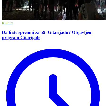
Kultura
Da li ste spremni za 59. Gitarijadu? Objavljen
program Gitarijade