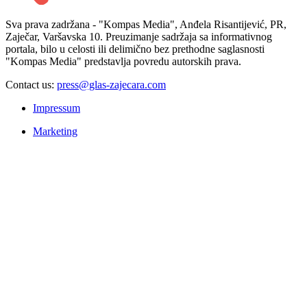
Sva prava zadržana - "Kompas Media", Anđela Risantijević, PR,
Zaječar, Varšavska 10. Preuzimanje sadržaja sa informativnog
portala, bilo u celosti ili delimično bez prethodne saglasnosti
"Kompas Media" predstavlja povredu autorskih prava.
Contact us:
press@glas-zajecara.com
Impressum
Marketing