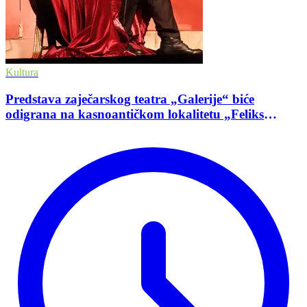
Kultura
Predstava zaječarskog teatra „Galerije“ biće
odigrana na kasnoantičkom lokalitetu „Feliks
Romulijana“