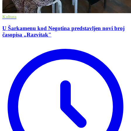
Kultura
U Šarkamenu kod Negotina predstavljen novi broj
časopisa „Razvitak"