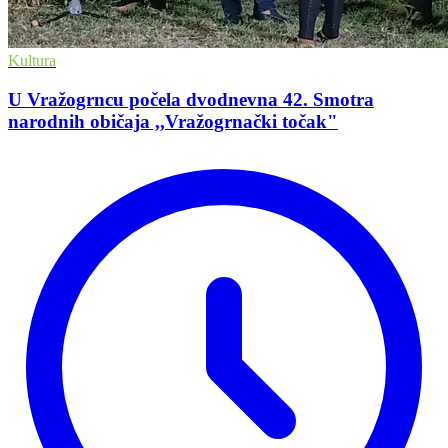
Kultura
U Vražogrncu počela dvodnevna 42. Smotra
narodnih običaja ,,Vražogrnački točak"