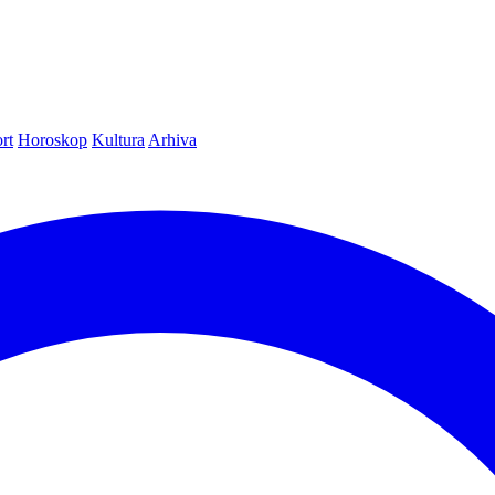
rt
Horoskop
Kultura
Arhiva