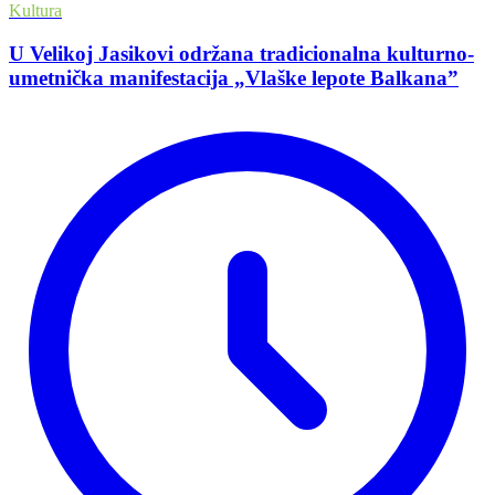
Kultura
U Velikoj Jasikovi održana tradicionalna kulturno-
umetnička manifestacija „Vlaške lepote Balkana”