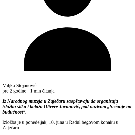
Miljko Stojanović
pre 2 godine
·
1 min čitanja
Iz Narodnog muzeja u Zaječaru saopštavaju da organizuju
izložbu slika i kolaža Olivere Jovanović, pod nazivom „Sećanje na
budućnost“.
Izložba je u ponedeljak, 10. juna u Radul begovom konaku u
Zaječaru.