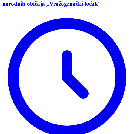
narodnih običaja ,,Vražogrnački točak"