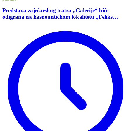
Predstava zaječarskog teatra „Galerije“ biće
odigrana na kasnoantičkom lokalitetu „Feliks
Romulijana“