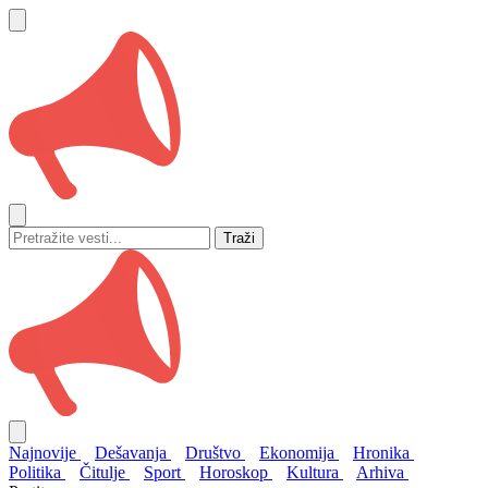
Traži
Najnovije
Dešavanja
Društvo
Ekonomija
Hronika
Politika
Čitulje
Sport
Horoskop
Kultura
Arhiva