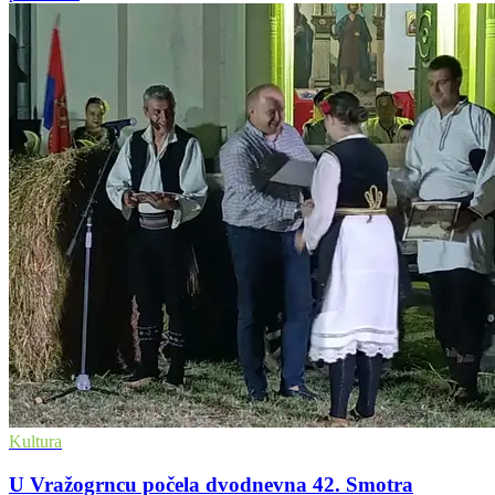
Kultura
U Vražogrncu počela dvodnevna 42. Smotra