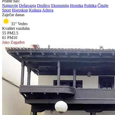
Pratite nas:
Najnovije
Dešavanja
Društvo
Ekonomija
Hronika
Politika
Čitulje
Sport
Horoskop
Kultura
Arhiva
Zaječar danas
31°
Vedro
Kvalitet vazduha
55
PM2.5
61
PM10
Jako Zagađen