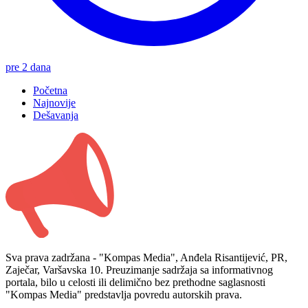
pre 2 dana
Početna
Najnovije
Dešavanja
Sva prava zadržana - "Kompas Media", Anđela Risantijević, PR,
Zaječar, Varšavska 10. Preuzimanje sadržaja sa informativnog
portala, bilo u celosti ili delimično bez prethodne saglasnosti
"Kompas Media" predstavlja povredu autorskih prava.