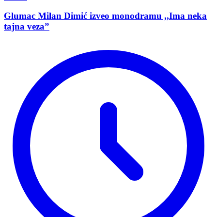
Glumac Milan Dimić izveo monodramu ,,Ima neka
tajna veza”