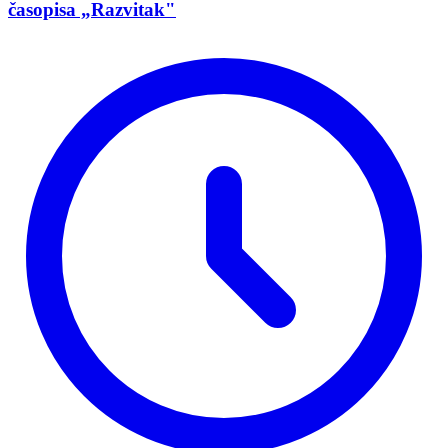
časopisa „Razvitak"