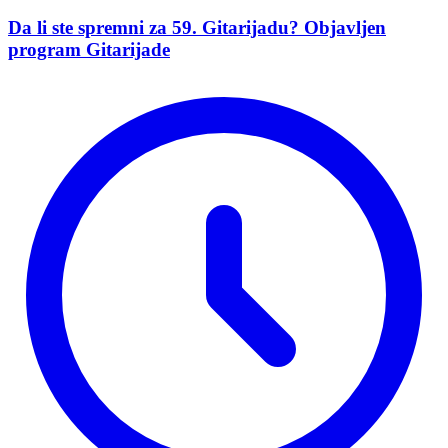
Da li ste spremni za 59. Gitarijadu? Objavljen
program Gitarijade