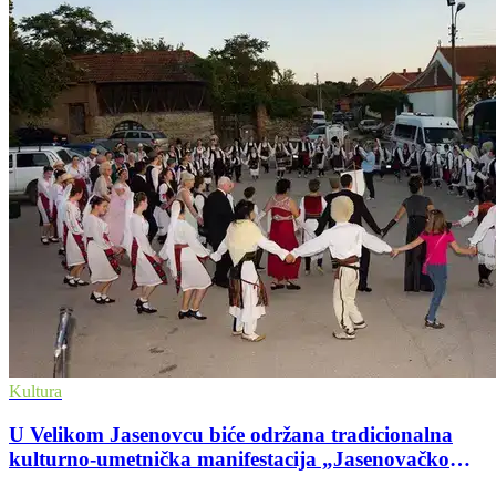
Kultura
U Velikom Jasenovcu biće održana tradicionalna
kulturno-umetnička manifestacija „Jasenovačko
leto”