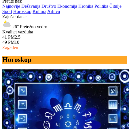
Pratite nas:
Najnovije
Dešavanja
Društvo
Ekonomija
Hronika
Politika
Čitulje
Sport
Horoskop
Kultura
Arhiva
Zaječar danas
26°
Pretežno vedro
Kvalitet vazduha
41
PM2.5
49
PM10
Zagađen
Horoskop