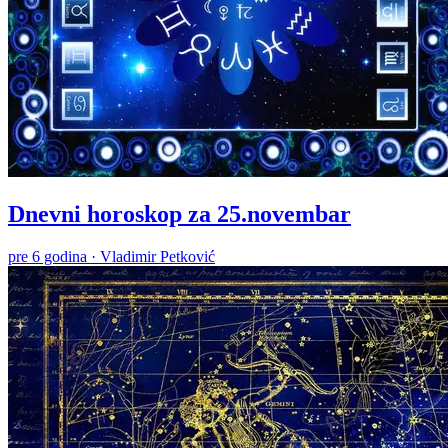
Dnevni horoskop za 25.novembar
pre 6 godina
·
Vladimir Petković