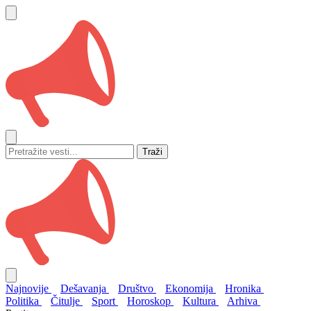
Traži
Najnovije
Dešavanja
Društvo
Ekonomija
Hronika
Politika
Čitulje
Sport
Horoskop
Kultura
Arhiva