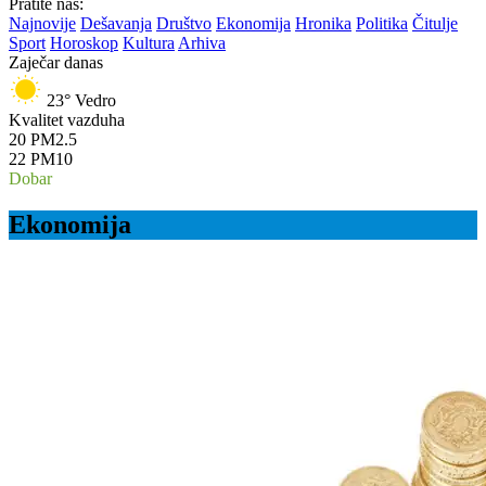
Pratite nas:
Najnovije
Dešavanja
Društvo
Ekonomija
Hronika
Politika
Čitulje
Sport
Horoskop
Kultura
Arhiva
Zaječar danas
23°
Vedro
Kvalitet vazduha
20
PM2.5
22
PM10
Dobar
Ekonomija