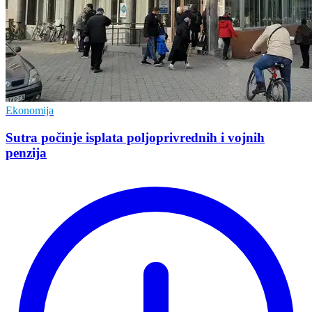
Ekonomija
Sutra počinje isplata poljoprivrednih i vojnih
penzija