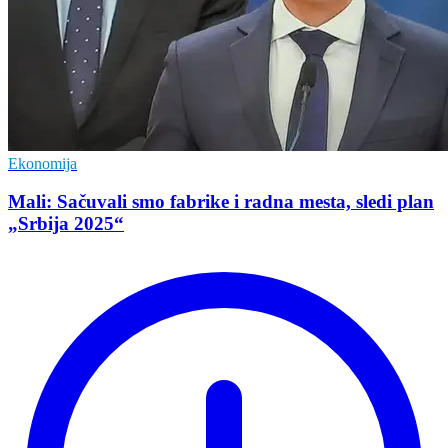
Ekonomija
Mali: Sačuvali smo fabrike i radna mesta, sledi plan
„Srbija 2025“