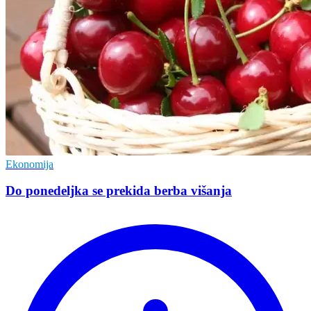
Ekonomija
Do ponedeljka se prekida berba višanja