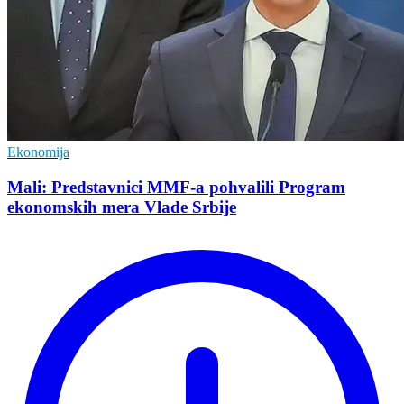
Ekonomija
Mali: Predstavnici MMF-a pohvalili Program
ekonomskih mera Vlade Srbije