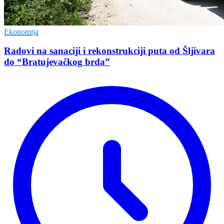
Ekonomija
Radovi na sanaciji i rekonstrukciji puta od Šljivara
do “Bratujevačkog brda”