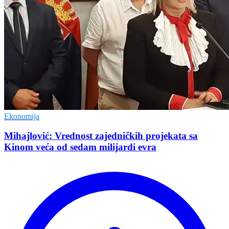
Ekonomija
Mihajlović: Vrednost zajedničkih projekata sa
Kinom veća od sedam milijardi evra