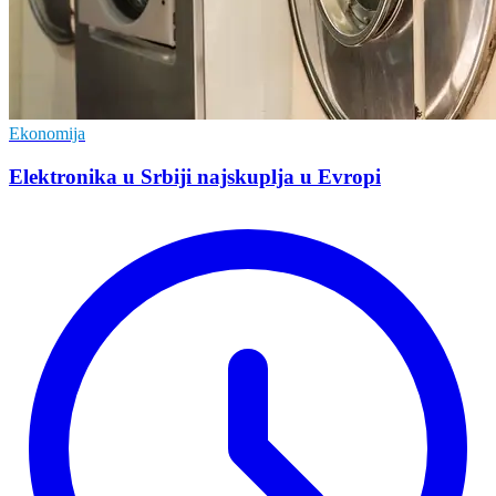
Ekonomija
Elektronika u Srbiji najskuplja u Evropi