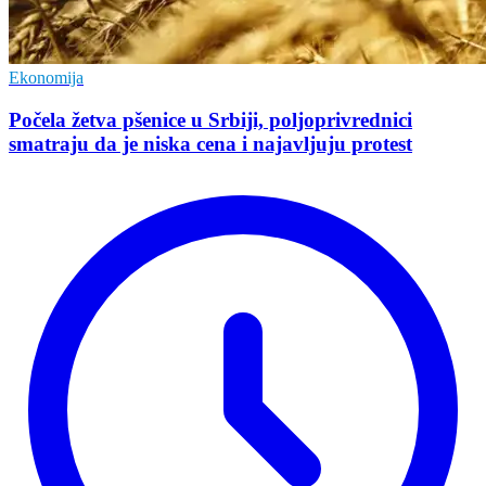
Ekonomija
Počela žetva pšenice u Srbiji, poljoprivrednici
smatraju da je niska cena i najavljuju protest