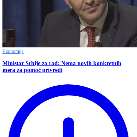
Ekonomija
Ministar Srbije za rad: Nema novih konkretnih
mera za pomoć privredi