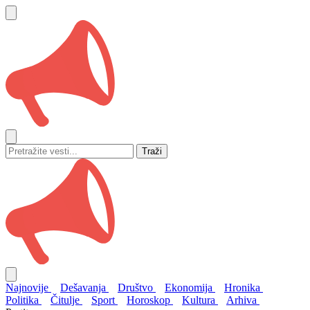
Traži
Najnovije
Dešavanja
Društvo
Ekonomija
Hronika
Politika
Čitulje
Sport
Horoskop
Kultura
Arhiva