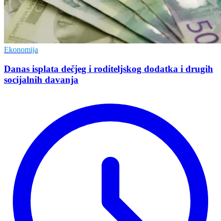
Ekonomija
Danas isplata dečjeg i roditeljskog dodatka i drugih
socijalnih davanja