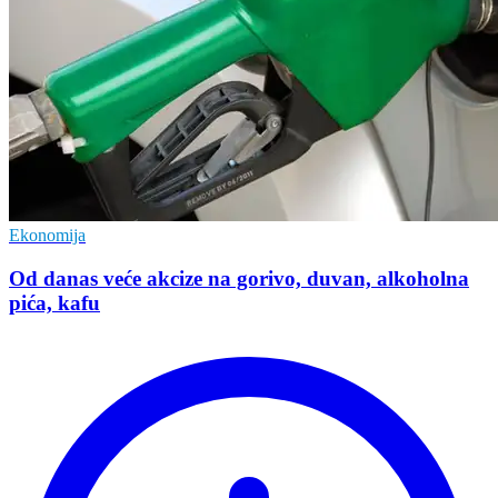
Ekonomija
Od danas veće akcize na gorivo, duvan, alkoholna
pića, kafu