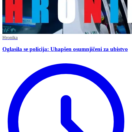
Hronika
Oglasila se policija: Uhapšen osumnjičeni za ubistvo