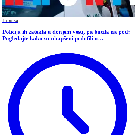
Hronika
Policija ih zatekla u donjem vešu, pa bacila na pod:
Pogledajte kako su uhapšeni pedofili u
međunarodnoj akciji policije u Srbiji