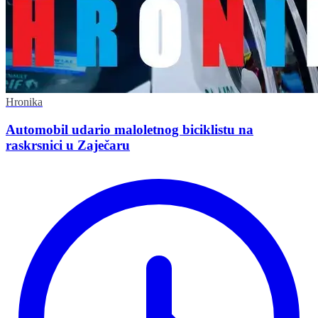
Hronika
Automobil udario maloletnog biciklistu na
raskrsnici u Zaječaru