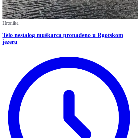
Hronika
Telo nestalog muškarca pronađeno u Rgotskom
jezeru