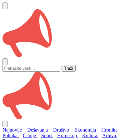
Traži
Najnovije
Dešavanja
Društvo
Ekonomija
Hronika
Politika
Čitulje
Sport
Horoskop
Kultura
Arhiva