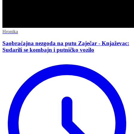
Hronika
Saobraćajna nezgoda na putu Zaječar - Knjaževac:
Sudarili se kombajn i putničko vozilo