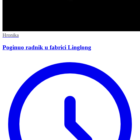
Hronika
Poginuo radnik u fabrici Linglong