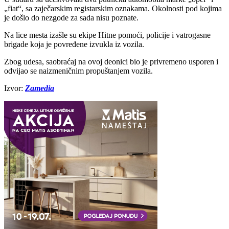
„fiat“, sa zaječarskim registarskim oznakama. Okolnosti pod kojima
je došlo do nezgode za sada nisu poznate.
Na lice mesta izašle su ekipe Hitne pomoći, policije i vatrogasne
brigade koja je povređene izvukla iz vozila.
Zbog udesa, saobraćaj na ovoj deonici bio je privremeno usporen i
odvijao se naizmeničnim propuštanjem vozila.
Izvor:
Zamedia