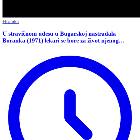
Hronika
U stravičnom udesu u Bugarskoj nastradala
Boranka (1971) lekari se bore za život njenog
supruga