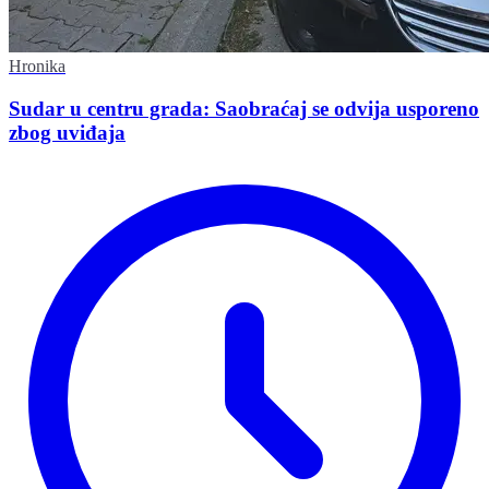
Hronika
Sudar u centru grada: Saobraćaj se odvija usporeno
zbog uviđaja