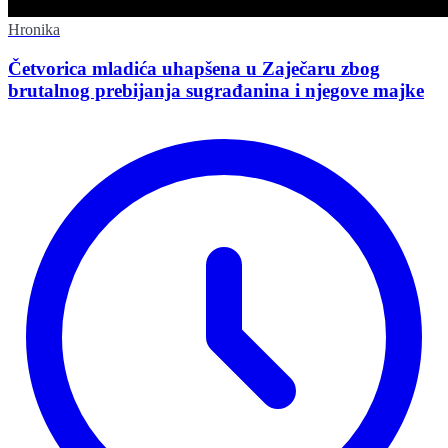
Hronika
Četvorica mladića uhapšena u Zaječaru zbog
brutalnog prebijanja sugrađanina i njegove majke