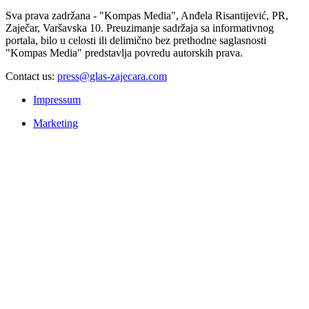
Sva prava zadržana - "Kompas Media", Anđela Risantijević, PR,
Zaječar, Varšavska 10. Preuzimanje sadržaja sa informativnog
portala, bilo u celosti ili delimično bez prethodne saglasnosti
"Kompas Media" predstavlja povredu autorskih prava.
Contact us:
press@glas-zajecara.com
Impressum
Marketing