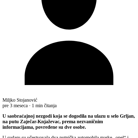
Miljko Stojanović
pre 3 meseca
·
1 min čitanja
U saobraćajnoj nezgodi koja se dogodila na ulazu u selo Grljan,
na putu Zaječar-Knjaževac, prema nezvaničnim
informacijama, povređene su dve osobe.
U sudaru su učestvovala dva putnička automobila marke „opel“ i