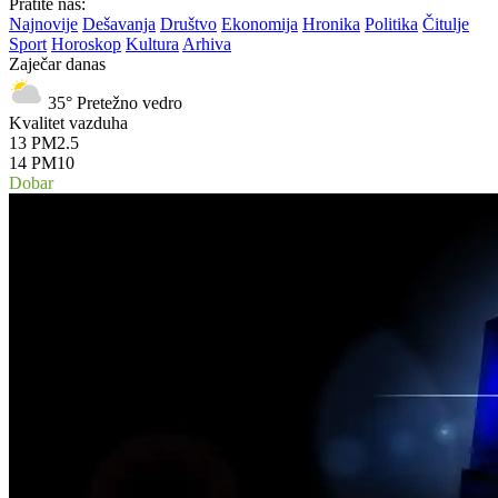
Pratite nas:
Najnovije
Dešavanja
Društvo
Ekonomija
Hronika
Politika
Čitulje
Sport
Horoskop
Kultura
Arhiva
Zaječar danas
35°
Pretežno vedro
Kvalitet vazduha
13
PM2.5
14
PM10
Dobar