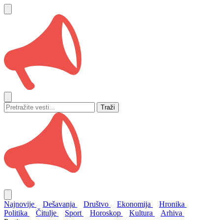
Traži
Najnovije
Dešavanja
Društvo
Ekonomija
Hronika
Politika
Čitulje
Sport
Horoskop
Kultura
Arhiva