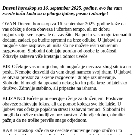
Dnevni horoskop za 16. septembar 2025. godine, evo šta vam
zvezde kažu kada su u pitanju ljubav, posao i zdravlje!
OVAN Dnevni horoskop za 16. septembar 2025. godine kaže da
vas očekuje dosta obaveza i užurban tempo, ali uz dobru
organizaciju sve uspevate da završite. Na poslu vas mogu iznenaditi
dodatni zadaci, pa budite spremni na brze odluke. U ljubavi su
moguće sitne rasprave, ali ništa što ne možete rešiti smirenim
razgovorom. Slobodni dobijaju poruku od osobe iz prošlosti.
Zdravlje zahteva više kretanja i odmor uveče.
BIK Očekuje vas mirniji dan, ali moguća je nervoza zbog sitnica na
poslu. Nemojte dozvoliti da vam drugi nameću svoj ritam. U ljubavi
se otvara prostor za iskrene razgovore i dublje razumevanje.
Slobodni bi mogli da upoznaju nekog ko im prija kroz prijateljsko
društvo. Zdravlje stabilno, ali pripazite na ishranu.
BLIZANCI Bićete puni energije i želje za druženjem. Poslovne
obaveze zahtevaju fokus, ali uz pomoć kolega sve ide lakše. U
ljubavi vas očekuje pojačana strast i zabavni trenuci. Slobodni bi
mogli da dožive uzbudljivo poznanstvo. Zdravlje dobro, obratite
pažnju da ne trošite previše snage odjednom.
RAK Horoskop kaže da se osećate emotivnije nego obično i to