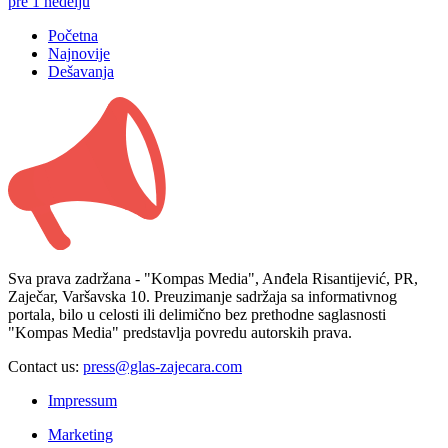
pre 1 nedelju
Početna
Najnovije
Dešavanja
Sva prava zadržana - "Kompas Media", Anđela Risantijević, PR,
Zaječar, Varšavska 10. Preuzimanje sadržaja sa informativnog
portala, bilo u celosti ili delimično bez prethodne saglasnosti
"Kompas Media" predstavlja povredu autorskih prava.
Contact us:
press@glas-zajecara.com
Impressum
Marketing