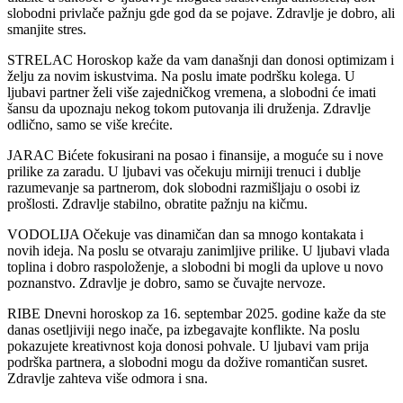
slobodni privlače pažnju gde god da se pojave. Zdravlje je dobro, ali
smanjite stres.
STRELAC Horoskop kaže da vam današnji dan donosi optimizam i
želju za novim iskustvima. Na poslu imate podršku kolega. U
ljubavi partner želi više zajedničkog vremena, a slobodni će imati
šansu da upoznaju nekog tokom putovanja ili druženja. Zdravlje
odlično, samo se više krećite.
JARAC Bićete fokusirani na posao i finansije, a moguće su i nove
prilike za zaradu. U ljubavi vas očekuju mirniji trenuci i dublje
razumevanje sa partnerom, dok slobodni razmišljaju o osobi iz
prošlosti. Zdravlje stabilno, obratite pažnju na kičmu.
VODOLIJA Očekuje vas dinamičan dan sa mnogo kontakata i
novih ideja. Na poslu se otvaraju zanimljive prilike. U ljubavi vlada
toplina i dobro raspoloženje, a slobodni bi mogli da uplove u novo
poznanstvo. Zdravlje je dobro, samo se čuvajte nervoze.
RIBE Dnevni horoskop za 16. septembar 2025. godine kaže da ste
danas osetljiviji nego inače, pa izbegavajte konflikte. Na poslu
pokazujete kreativnost koja donosi pohvale. U ljubavi vam prija
podrška partnera, a slobodni mogu da dožive romantičan susret.
Zdravlje zahtevа više odmora i sna.