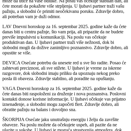
može da utiče na vaše odluke. Na poslu vas očekuje stabilan dan, ali
ćete morati da pokažete više strpljenja. U ljubavi partner traži vašu
pažnju, a slobodni će primiti neočekivanu poruku. Zdravlje dobro,
ali potreban vam je duži odmor.
LAV Dnevni horoskop za 16. septembar 2025. godine kaže da ćete
danas biti u centru pažnje, što vam prija, ali pripazite da ne budete
previše impulsivni u komunikaciji. Na poslu vas očekuje
produktivan dan. U ljubavi partner traži više nežnosti, dok bi
slobodni mogli da dožive zanimljivo poznanstvo. Zdravlje dobro, ali
opustite se više.
DEVICA Osećate potrebu da unesete red u sve što radite. Posao će
zahtevati preciznost, ali sve stižete. U ljubavi je vreme za iskrene
razgovore, dok slobodni imaju priliku da upoznaju nekog preko
posla ili obaveza. Zdravlje stabilno, ali poradite na opuštanju.
VAGA Dnevni horoskop za 16. septembar 2025. godine kaže da
ćete danas biti raspoloženi za druženje i nova poznanstva. Poslovni
kontakti donose korisne informacije. U ljubavi očekuje vas prijatno
iznenađenje, a slobodni mogu započeti flert. Zdravlje dobro, ali
obratite pažnju na balans i dovoljno sna.
ŠKORPIJA Osećate jaku unutrašnju energiju i želju da završite
obaveze. Na poslu možete da očekujete uspeh, ali pazite da ne
ulazite u sukobe. U ljubavi je moguća strastvenija atmosfera, dok