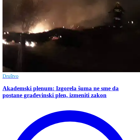
Društvo
Akademski plenum: Izgorela šuma ne sme da
postane građevinski plen, izmeniti zakon