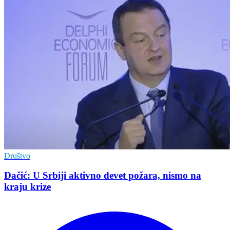
Društvo
Dačić: U Srbiji aktivno devet požara, nismo na
kraju krize