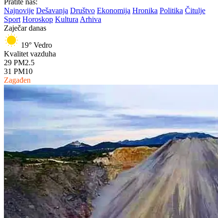
Pratite nas:
Najnovije
Dešavanja
Društvo
Ekonomija
Hronika
Politika
Čitulje
Sport
Horoskop
Kultura
Arhiva
Zaječar danas
19°
Vedro
Kvalitet vazduha
29
PM2.5
31
PM10
Zagađen