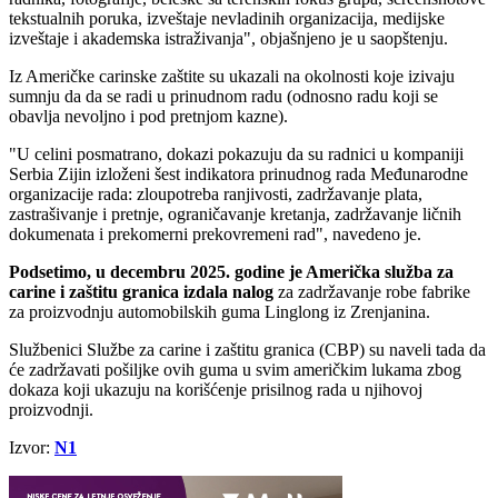
tekstualnih poruka, izveštaje nevladinih organizacija, medijske
izveštaje i akademska istraživanja", objašnjeno je u saopštenju.
Iz Američke carinske zaštite su ukazali na okolnosti koje izivaju
sumnju da da se radi u prinudnom radu (odnosno radu koji se
obavlja nevoljno i pod pretnjom kazne).
"U celini posmatrano, dokazi pokazuju da su radnici u kompaniji
Serbia Zijin izloženi šest indikatora prinudnog rada Međunarodne
organizacije rada: zloupotreba ranjivosti, zadržavanje plata,
zastrašivanje i pretnje, ograničavanje kretanja, zadržavanje ličnih
dokumenata i prekomerni prekovremeni rad", navedeno je.
Podsetimo, u decembru 2025. godine je Američka služba za
carine i zaštitu granica izdala nalog
za zadržavanje robe fabrike
za proizvodnju automobilskih guma Linglong iz Zrenjanina.
Službenici Službe za carine i zaštitu granica (CBP) su naveli tada da
će zadržavati pošiljke ovih guma u svim američkim lukama zbog
dokaza koji ukazuju na korišćenje prisilnog rada u njihovoj
proizvodnji.
Izvor:
N1