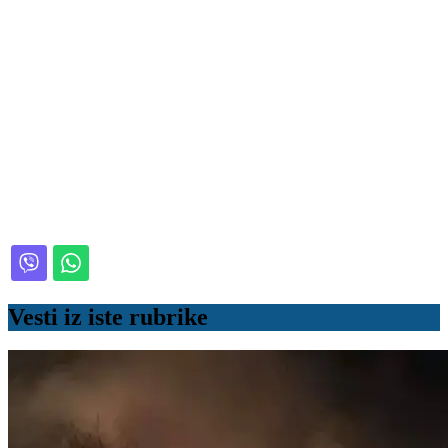
Vesti iz iste rubrike