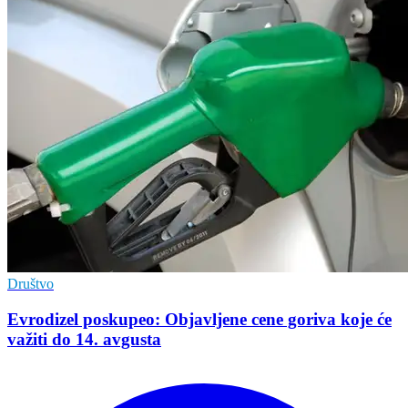
Društvo
Evrodizel poskupeo: Objavljene cene goriva koje će
važiti do 14. avgusta