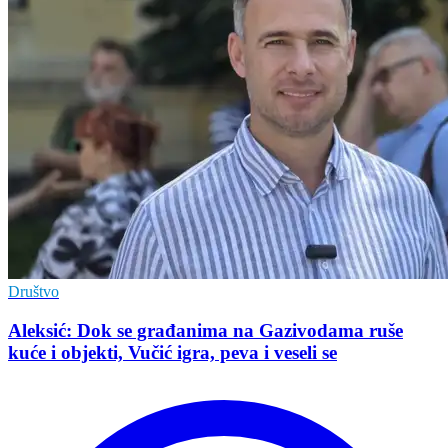
Društvo
Aleksić: Dok se građanima na Gazivodama ruše
kuće i objekti, Vučić igra, peva i veseli se