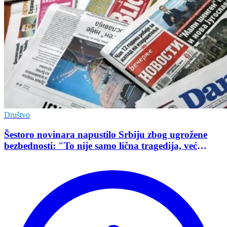
Društvo
Šestoro novinara napustilo Srbiju zbog ugrožene
bezbednosti: "To nije samo lična tragedija, već
pokazatelj stanja demokratije"