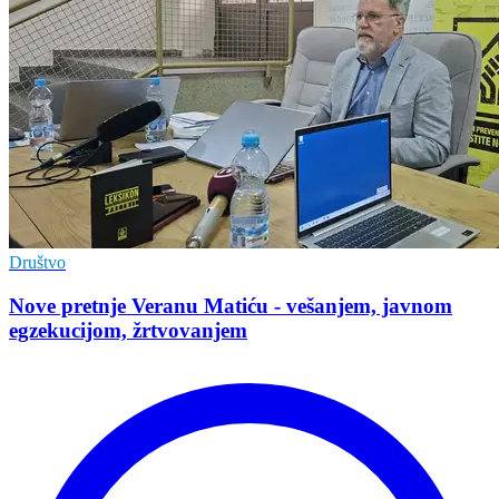
Društvo
Nove pretnje Veranu Matiću - vešanjem, javnom
egzekucijom, žrtvovanjem