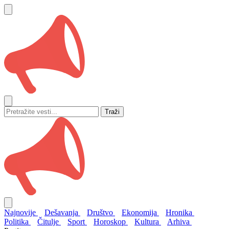
Traži
Najnovije
Dešavanja
Društvo
Ekonomija
Hronika
Politika
Čitulje
Sport
Horoskop
Kultura
Arhiva