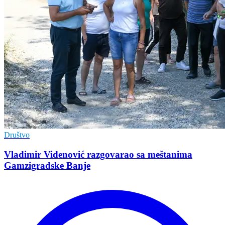
Društvo
Vladimir Vidеnović razgovarao sa mеštanima
Gamzigradskе Banjе