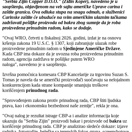
"Serbia Zijin Copper D.O.O." (Ziđin Koper), navedeno je u
saopštenju, objavljenom na veb sajtu američke Uprave carina i
zaštite granica. Ova odluka stupa na snagu odmah, a službenici
Carinske zaštite će ubuduće na svim američkim ulaznim tačkama
zadržavati pošiljke proizvoda od bakra zbog sumnje da je roba
proizvedena prinudnim radom, kako se dodaje.
"Ovaj WRO, četvrti u fiskalnoj 2026. godini, izdat je na osnovu
kršenja zakona 19 U.S.C. § 1307, koji zabranjuje ulazak robe
proizvedene prinudnim radom u
Sjedinjene Američke Države
.
Kada CBP ima dokaze da je uvozna roba proizvedena prinudnim
radom, agencija zadržava te pošiljke putem WRO
naloga", navedeno je u saopštenju.
Izvršna pomoćnica komesara CBP Kancelarije za trgovinu Suzan S.
Tomas je navela da se američki proizvođači suočavaju sa nelojalnom
konkurencijom kada strane kompanije smanjuju troškove
korišćenjem
prinudnog rada
.
"Sprovođenjem zakona protiv prinudnog rada, CBP štiti ljudska
prava, kao i ekonomsku bezbednost naše zemlje", rekla je ona.
"Ovaj nalog je rezultat istrage CBP-a i analize informacija koje
ukazuju da "Serbia Zijin" proizvodi bakar i proizvode od
bakra
uz
korišćenje prinudnog rada. CBP je analizirao sledeće dokaze: izjave
radnika, fotografije, beleške sa terenskih fokus grupa, screenshotove