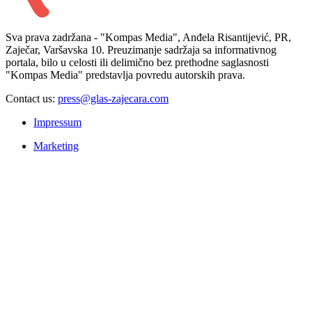
Sva prava zadržana - "Kompas Media", Anđela Risantijević, PR,
Zaječar, Varšavska 10. Preuzimanje sadržaja sa informativnog
portala, bilo u celosti ili delimično bez prethodne saglasnosti
"Kompas Media" predstavlja povredu autorskih prava.
Contact us:
press@glas-zajecara.com
Impressum
Marketing