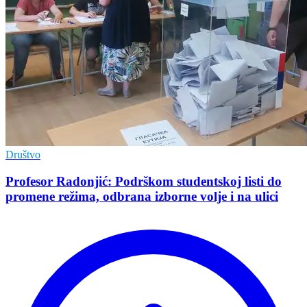
Društvo
Profesor Radonjić: Podrškom studentskoj listi do
promene režima, odbrana izborne volje i na ulici