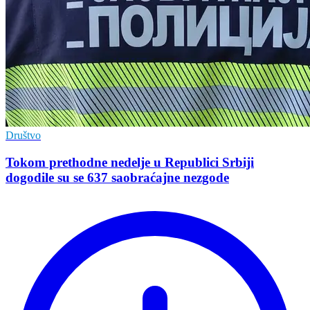
Društvo
Tokom prethodne nedelje u Republici Srbiji
dogodile su se 637 saobraćajne nezgode