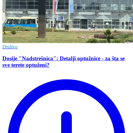
Društvo
Dosije "Nadstrešnica": Detalji optužnice - za šta se
sve terete optuženi?