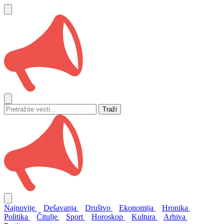
Traži
Najnovije
Dešavanja
Društvo
Ekonomija
Hronika
Politika
Čitulje
Sport
Horoskop
Kultura
Arhiva