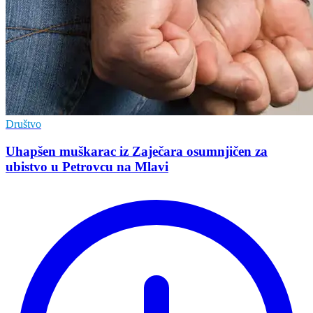
Društvo
Uhapšen muškarac iz Zaječara osumnjičen za
ubistvo u Petrovcu na Mlavi