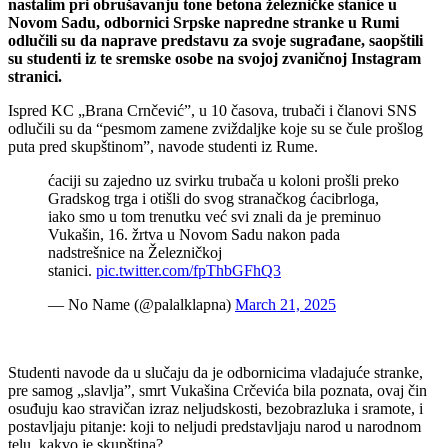
nastalim pri obrušavanju tone betona železničke stanice u
Novom Sadu, odbornici Srpske napredne stranke u Rumi
odlučili su da naprave predstavu za svoje sugrađane, saopštili
su studenti iz te sremske osobe na svojoj zvaničnoj Instagram
stranici.
Ispred KC „Brana Crnčević”, u 10 časova, trubači i članovi SNS
odlučili su da “pesmom zamene zviždaljke koje su se čule prošlog
puta pred skupštinom”, navode studenti iz Rume.
ćaciji su zajedno uz svirku trubača u koloni prošli preko
Gradskog trga i otišli do svog stranačkog ćacibrloga,
iako smo u tom trenutku već svi znali da je preminuo
Vukašin, 16. žrtva u Novom Sadu nakon pada
nadstrešnice na Železničkoj
stanici.
pic.twitter.com/fpThbGFhQ3
— No Name (@palalklapna)
March 21, 2025
Studenti navode da u slučaju da je odbornicima vladajuće stranke,
pre samog „slavlja”, smrt Vukašina Crčevića bila poznata, ovaj čin
osuđuju kao stravičan izraz neljudskosti, bezobrazluka i sramote, i
postavljaju pitanje: koji to neljudi predstavljaju narod u narodnom
telu, kakvo je skupština?