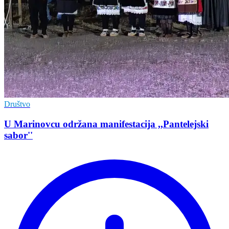
Društvo
U Marinovcu održana manifestacija ,,Pantelejski
sabor''