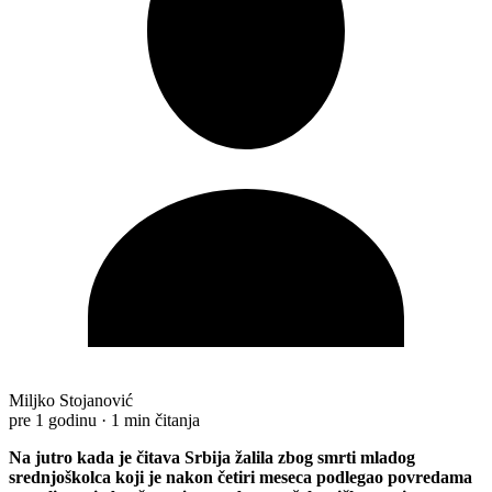
Miljko Stojanović
pre 1 godinu
·
1 min čitanja
Na jutro kada je čitava Srbija žalila zbog smrti mladog
srednjoškolca koji je nakon četiri meseca podlegao povredama