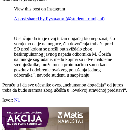
View this post on Instagram
A post shared by Румљани (@studenti_rumljani)
U slučaju da im je ovaj tužan događaj bio nepoznat, što
verujemo da je nemoguće, čin dovođenja trubača pred
SO pred kojom se prošli put zviždalo zbog
beskrupuluznog javnog napada odbornika M. Ćosića
na mnoge sugrađane, među kojima su i dve maloletne
srednjoškolke, možemo da protumačimo samo kao
pozdrav i odobrenje ovakvog ponašanja jednog
odbornika“, navode studenti u saopštenju.
Poručuju i da sve učesnike ovog „nehumanog događaja“ od jutros
treba da bude sramota zbog učešća u „ovakvoj stravičnoj predstavi“.
Izvor:
N1