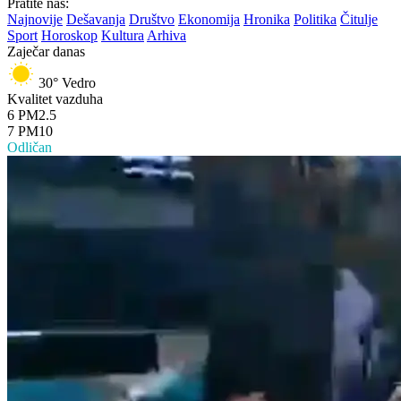
Pratite nas:
Najnovije
Dešavanja
Društvo
Ekonomija
Hronika
Politika
Čitulje
Sport
Horoskop
Kultura
Arhiva
Zaječar danas
30°
Vedro
Kvalitet vazduha
6
PM2.5
7
PM10
Odličan