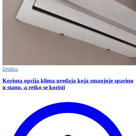
Društvo
Korisna opcija klima uređaja koja smanjuje sparinu
u stanu, a retko se koristi