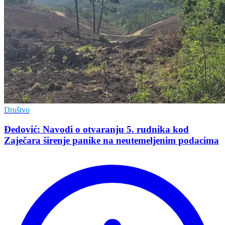
Društvo
Đedović: Navodi o otvaranju 5. rudnika kod
Zaječara širenje panike na neutemeljenim podacima