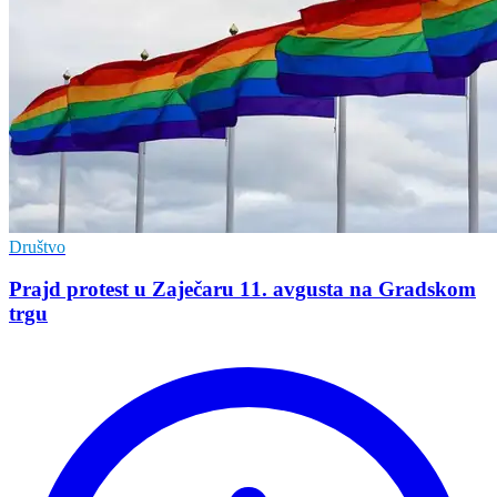
Društvo
Prajd protest u Zaječaru 11. avgusta na Gradskom
trgu