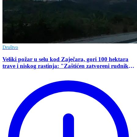
Društvo
Veliki požar u selu kod Zaječara, gori 100 hektara
trave i niskog rastinja: "Zaštićen zatvoreni rudnik
uranijuma"