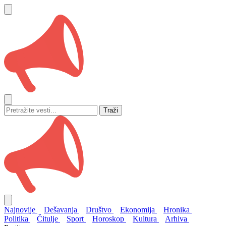
Traži
Najnovije
Dešavanja
Društvo
Ekonomija
Hronika
Politika
Čitulje
Sport
Horoskop
Kultura
Arhiva