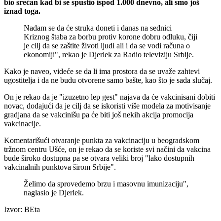
bio srećan kad bi se spustio ispod 1.000 dnevno, ali smo još
iznad toga.
Nadam se da će struka doneti i danas na sednici
Kriznog štaba za borbu protiv korone dobru odluku, čiji
je cilj da se zaštite životi ljudi ali i da se vodi računa o
ekonomiji", rekao je Djerlek za Radio televiziju Srbije.
Kako je naveo, videće se da li ima prostora da se uvaže zahtevi
ugostitelja i da ne budu otvorene samo bašte, kao što je sada slučaj.
On je rekao da je "izuzetno lep gest" najava da će vakcinisani dobiti
novac, dodajući da je cilj da se iskoristi više modela za motivisanje
gradjana da se vakcinišu pa će biti još nekih akcija promocija
vakcinacije.
Komentarišući otvaranje punkta za vakcinaciju u beogradskom
tržnom centru Ušće, on je rekao da se koriste svi načini da vakcina
bude široko dostupna pa se otvara veliki broj "lako dostupnih
vakcinalnih punktova širom Srbije".
Želimo da sprovedemo brzu i masovnu imunizaciju",
naglasio je Djerlek.
Izvor: BEta