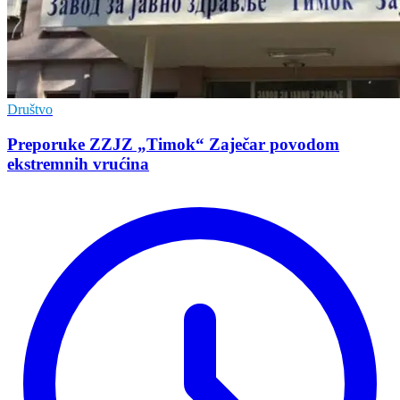
Društvo
Preporuke ZZJZ „Timok“ Zaječar povodom
ekstremnih vrućina