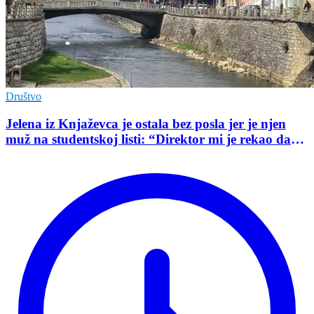
Društvo
Jelena iz Knjaževca je ostala bez posla jer je njen
muž na studentskoj listi: “Direktor mi je rekao da
mu je tako naredio predsednik opštine”