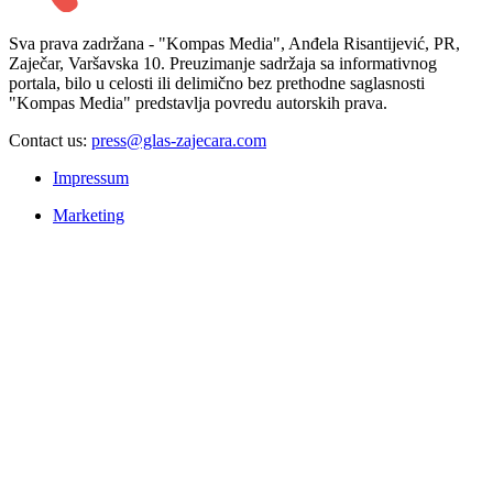
Sva prava zadržana - "Kompas Media", Anđela Risantijević, PR,
Zaječar, Varšavska 10. Preuzimanje sadržaja sa informativnog
portala, bilo u celosti ili delimično bez prethodne saglasnosti
"Kompas Media" predstavlja povredu autorskih prava.
Contact us:
press@glas-zajecara.com
Impressum
Marketing