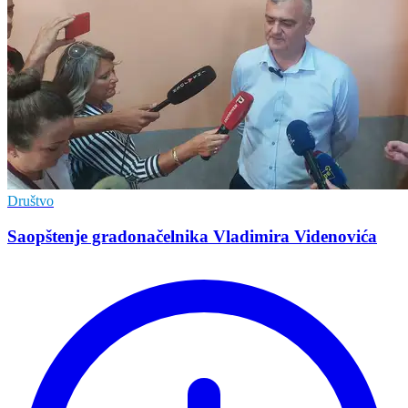
Društvo
Saopštenje gradonačelnika Vladimira Videnovića