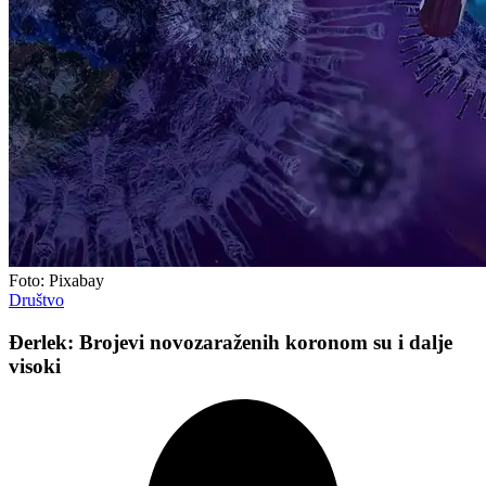
Foto: Pixabay
Društvo
Đerlek: Brojevi novozaraženih koronom su i dalje
visoki