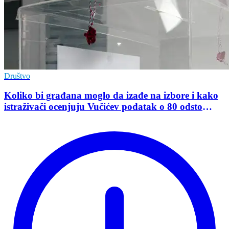
Društvo
Koliko bi građana moglo da izađe na izbore i kako
istraživači ocenjuju Vučićev podatak o 80 odsto
opredeljenih