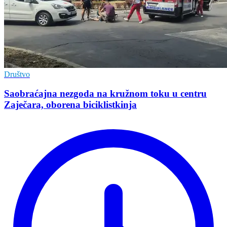
Društvo
Saobraćajna nezgoda na kružnom toku u centru
Zaječara, oborena biciklistkinja