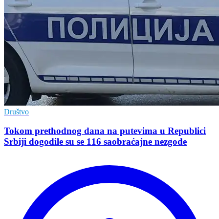
Društvo
Tokom prethodnog dana na putevima u Republici
Srbiji dogodile su se 116 saobraćajne nezgode