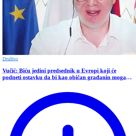
Društvo
Vučić: Biću jedini predsednik u Evropi koji će
podneti ostavku da bi kao običan građanin mogao
da učestvuje u kampanji