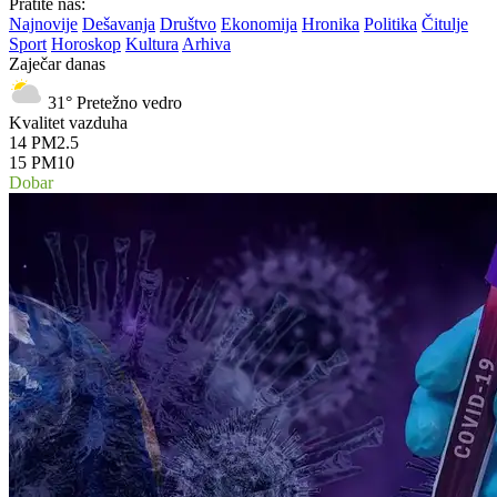
Pratite nas:
Najnovije
Dešavanja
Društvo
Ekonomija
Hronika
Politika
Čitulje
Sport
Horoskop
Kultura
Arhiva
Zaječar danas
31°
Pretežno vedro
Kvalitet vazduha
14
PM2.5
15
PM10
Dobar